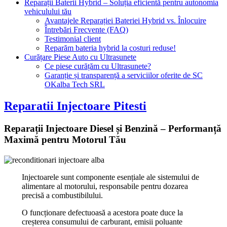
Reparații Baterii Hybrid – Soluția eficientă pentru autonomia
vehiculului tău
Avantajele Reparației Bateriei Hybrid vs. Înlocuire
Întrebări Frecvente (FAQ)
Testimonial client
Reparăm bateria hybrid la costuri reduse!
Curățare Piese Auto cu Ultrasunete
Ce piese curățăm cu Ultrasunete?
Garanție și transparență a serviciilor oferite de SC
OKalba Tech SRL
Reparatii Injectoare Pitesti
Reparații Injectoare Diesel și Benzină – Performanță
Maximă pentru Motorul Tău
Injectoarele sunt componente esențiale ale sistemului de
alimentare al motorului, responsabile pentru dozarea
precisă a combustibilului.
O funcționare defectuoasă a acestora poate duce la
creșterea consumului de carburant, emisii poluante