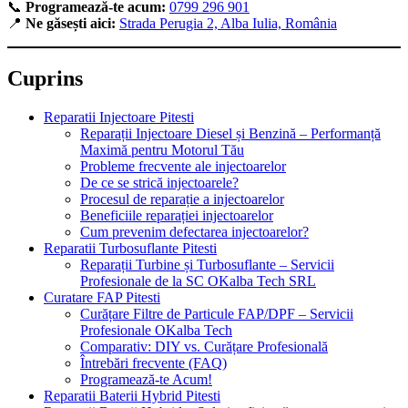
📞
Programează-te acum:
0799 296 901
📍
Ne găsești aici:
Strada Perugia 2, Alba Iulia, România
Cuprins
Reparatii Injectoare Pitesti
Reparații Injectoare Diesel și Benzină – Performanță
Maximă pentru Motorul Tău
Probleme frecvente ale injectoarelor
De ce se strică injectoarele?
Procesul de reparație a injectoarelor
Beneficiile reparației injectoarelor
Cum prevenim defectarea injectoarelor?
Reparatii Turbosuflante Pitesti
Reparații Turbine și Turbosuflante – Servicii
Profesionale de la SC OKalba Tech SRL
Curatare FAP Pitesti
Curățare Filtre de Particule FAP/DPF – Servicii
Profesionale OKalba Tech
Comparativ: DIY vs. Curățare Profesională
Întrebări frecvente (FAQ)
Programează-te Acum!
Reparatii Baterii Hybrid Pitesti