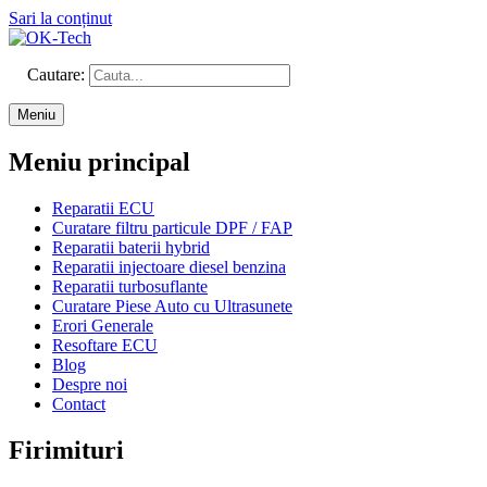
Sari la conținut
Cautare:
Meniu
Meniu principal
Reparatii ECU
Curatare filtru particule DPF / FAP
Reparatii baterii hybrid
Reparatii injectoare diesel benzina
Reparatii turbosuflante
Curatare Piese Auto cu Ultrasunete
Erori Generale
Resoftare ECU
Blog
Despre noi
Contact
Firimituri