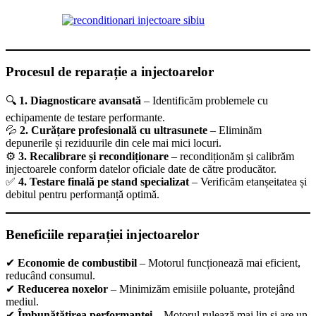
Procesul de reparație a injectoarelor
🔍
1. Diagnosticare avansată
– Identificăm problemele cu
echipamente de testare performante.
💦
2. Curățare profesională cu ultrasunete
– Eliminăm
depunerile și reziduurile din cele mai mici locuri.
⚙
3. Recalibrare și recondiționare
– recondiționăm și calibrăm
injectoarele conform datelor oficiale date de către producător.
✅
4. Testare finală pe stand specializat
– Verificăm etanșeitatea și
debitul pentru performanță optimă.
Beneficiile reparației injectoarelor
✔
Economie de combustibil
– Motorul funcționează mai eficient,
reducând consumul.
✔
Reducerea noxelor
– Minimizăm emisiile poluante, protejând
mediul.
✔
Îmbunătățirea performanței
– Motorul rulează mai lin și are un