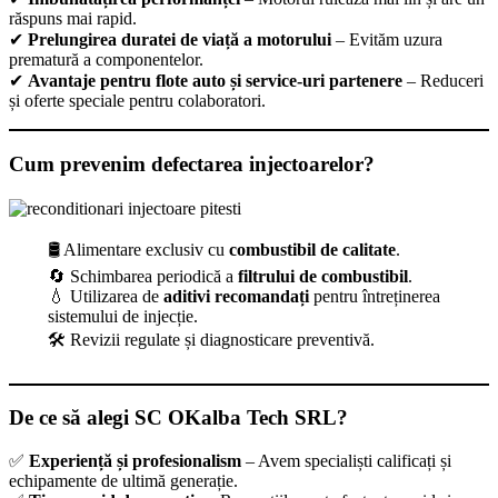
răspuns mai rapid.
✔
Prelungirea duratei de viață a motorului
– Evităm uzura
prematură a componentelor.
✔
Avantaje pentru flote auto și service-uri partenere
– Reduceri
și oferte speciale pentru colaboratori.
Cum prevenim defectarea injectoarelor?
🛢 Alimentare exclusiv cu
combustibil de calitate
.
🔄 Schimbarea periodică a
filtrului de combustibil
.
💧 Utilizarea de
aditivi recomandați
pentru întreținerea
sistemului de injecție.
🛠 Revizii regulate și diagnosticare preventivă.
De ce să alegi SC OKalba Tech SRL?
✅
Experiență și profesionalism
– Avem specialiști calificați și
echipamente de ultimă generație.