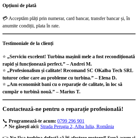
Opțiuni de plată
💳 Acceptăm plăți prin numerar, card bancar, transfer bancar și, în
anumite condiții, plata în rate.
Testimoniale de la clienți
⭐
„Serviciu excelent! Turbina mașinii mele a fost recondiționată
rapid și funcționează perfect.” – Andrei M.
⭐
„Profesionalism și calitate! Recomand SC OKalba Tech SRL
tuturor celor care au probleme cu turbina.” – Elena D.
⭐
„Am economisit bani cu o reparație de calitate, în loc să
cumpăr o turbină nouă.” – Marius T.
Contactează-ne pentru o reparație profesională!
📞
Programează-te acum:
0799 296 901
📍
Ne găsești aici:
Strada Perugia 2, Alba Iulia, România
👉
Nu lăsa turbina defectă să îți afecteze motorul! Sună acum și