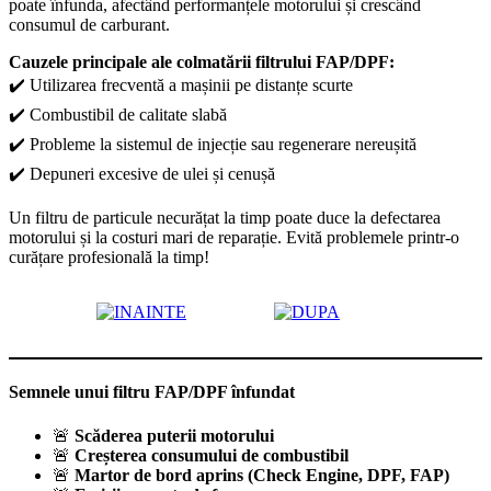
poate înfunda, afectând performanțele motorului și crescând
consumul de carburant.
Cauzele principale ale colmatării filtrului FAP/DPF:
✔️ Utilizarea frecventă a mașinii pe distanțe scurte
✔️ Combustibil de calitate slabă
✔️ Probleme la sistemul de injecție sau regenerare nereușită
✔️ Depuneri excesive de ulei și cenușă
Un filtru de particule necurățat la timp poate duce la defectarea
motorului și la costuri mari de reparație. Evită problemele printr-o
curățare profesională la timp!
Semnele unui filtru FAP/DPF înfundat
🚨
Scăderea puterii motorului
🚨
Creșterea consumului de combustibil
🚨
Martor de bord aprins (Check Engine, DPF, FAP)