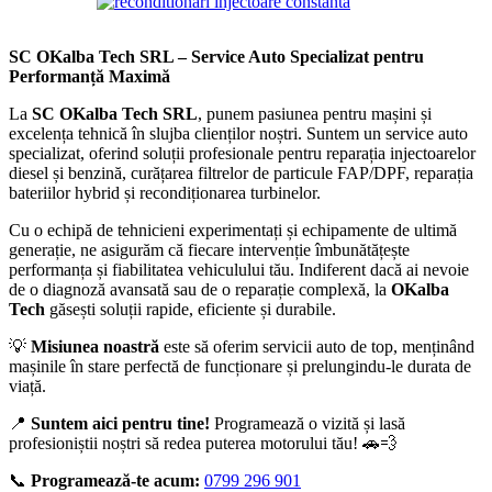
SC OKalba Tech SRL – Service Auto Specializat pentru
Performanță Maximă
La
SC OKalba Tech SRL
, punem pasiunea pentru mașini și
excelența tehnică în slujba clienților noștri. Suntem un service auto
specializat, oferind soluții profesionale pentru reparația injectoarelor
diesel și benzină, curățarea filtrelor de particule FAP/DPF, reparația
bateriilor hybrid și recondiționarea turbinelor.
Cu o echipă de tehnicieni experimentați și echipamente de ultimă
generație, ne asigurăm că fiecare intervenție îmbunătățește
performanța și fiabilitatea vehiculului tău. Indiferent dacă ai nevoie
de o diagnoză avansată sau de o reparație complexă, la
OKalba
Tech
găsești soluții rapide, eficiente și durabile.
💡
Misiunea noastră
este să oferim servicii auto de top, menținând
mașinile în stare perfectă de funcționare și prelungindu-le durata de
viață.
📍
Suntem aici pentru tine!
Programează o vizită și lasă
profesioniștii noștri să redea puterea motorului tău! 🚗💨
📞
Programează-te acum:
0799 296 901