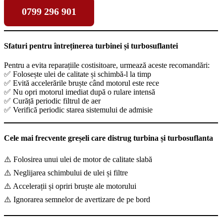
0799 296 901
Sfaturi pentru întreținerea turbinei și turbosuflantei
Pentru a evita reparațiile costisitoare, urmează aceste recomandări:
✅ Folosește ulei de calitate și schimbă-l la timp
✅ Evită accelerările bruște când motorul este rece
✅ Nu opri motorul imediat după o rulare intensă
✅ Curăță periodic filtrul de aer
✅ Verifică periodic starea sistemului de admisie
Cele mai frecvente greșeli care distrug turbina și turbosuflanta
⚠️ Folosirea unui ulei de motor de calitate slabă
⚠️ Neglijarea schimbului de ulei și filtre
⚠️ Accelerații și opriri bruște ale motorului
⚠️ Ignorarea semnelor de avertizare de pe bord