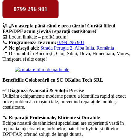
0799 296 901
🚀
„Nu aștepta până când e prea târziu! Curăță filtrul
FAP/DPF acum și evită reparații costisitoare!”
📅 Locuri limitate – profită acum!
📞
Programează-te acum:
0799 296 901
📍
Ne găsești aici:
Strada Perugia 2, Alba Iulia, România
📍 Disponibil în București, Cluj, Sibiu, Deva, Hunedoara, Mures,
Timișoara și alte orașe!
Beneficiile Colaborării cu SC OKalba Tech SRL
✅
Diagnoză Avansată & Soluții Precise
Utilizăm echipamente moderne pentru a identifica rapid și exact
orice problemă a mașinii tale, prevenind reparațiile inutile și
costisitoare.
🔧
Reparații Profesionale, Eficiente și Durabile
Echipa noastră de tehnicieni specializați are experiență vastă în
reparația injectoarelor, turbinelor, bateriilor hybrid și filtrelor
DPF/FAP, oferind soluții de lungă durată.