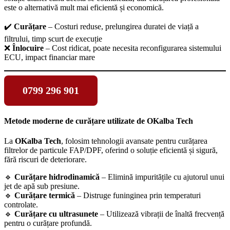
este o alternativă mult mai eficientă și economică.
✔️
Curățare
– Costuri reduse, prelungirea duratei de viață a
filtrului, timp scurt de execuție
❌
Înlocuire
– Cost ridicat, poate necesita reconfigurarea sistemului
ECU, impact financiar mare
0799 296 901
Metode moderne de curățare utilizate de OKalba Tech
La
OKalba Tech
, folosim tehnologii avansate pentru curățarea
filtrelor de particule FAP/DPF, oferind o soluție eficientă și sigură,
fără riscuri de deteriorare.
🔹
Curățare hidrodinamică
– Elimină impuritățile cu ajutorul unui
jet de apă sub presiune.
🔹
Curățare termică
– Distruge funinginea prin temperaturi
controlate.
🔹
Curățare cu ultrasunete
– Utilizează vibrații de înaltă frecvență
pentru o curățare profundă.