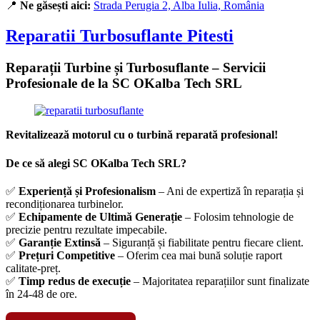
📍
Ne găsești aici:
Strada Perugia 2, Alba Iulia, România
Reparatii Turbosuflante
Pitesti
Reparații Turbine și Turbosuflante – Servicii
Profesionale de la SC OKalba Tech SRL
Revitalizează motorul cu o turbină reparată profesional!
De ce să alegi SC OKalba Tech SRL?
✅
Experiență și Profesionalism
– Ani de expertiză în reparația și
recondiționarea turbinelor.
✅
Echipamente de Ultimă Generație
– Folosim tehnologie de
precizie pentru rezultate impecabile.
✅
Garanție Extinsă
– Siguranță și fiabilitate pentru fiecare client.
✅
Prețuri Competitive
– Oferim cea mai bună soluție raport
calitate-preț.
✅
Timp redus de execuție
– Majoritatea reparațiilor sunt finalizate
în 24-48 de ore.