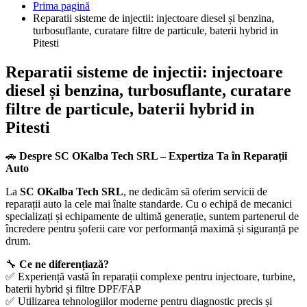
Prima pagină
Reparatii sisteme de injectii: injectoare diesel și benzina,
turbosuflante, curatare filtre de particule, baterii hybrid in
Pitesti
Reparatii sisteme de injectii: injectoare
diesel și benzina, turbosuflante, curatare
filtre de particule, baterii hybrid in
Pitesti
🚗
Despre SC OKalba Tech SRL – Expertiza Ta în Reparații
Auto
La
SC OKalba Tech SRL
, ne dedicăm să oferim servicii de
reparații auto la cele mai înalte standarde. Cu o echipă de mecanici
specializați și echipamente de ultimă generație, suntem partenerul de
încredere pentru șoferii care vor performanță maximă și siguranță pe
drum.
🔧
Ce ne diferențiază?
✅ Experiență vastă în reparații complexe pentru injectoare, turbine,
baterii hybrid și filtre DPF/FAP
✅ Utilizarea tehnologiilor moderne pentru diagnostic precis și