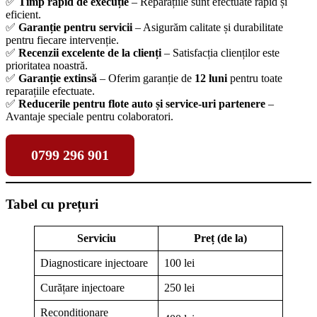
✅
Timp rapid de execuție
– Reparațiile sunt efectuate rapid și
eficient.
✅
Garanție pentru servicii
– Asigurăm calitate și durabilitate
pentru fiecare intervenție.
✅
Recenzii excelente de la clienți
– Satisfacția clienților este
prioritatea noastră.
✅
Garanție extinsă
– Oferim garanție de
12 luni
pentru toate
reparațiile efectuate.
✅
Reducerile pentru flote auto și service-uri partenere
–
Avantaje speciale pentru colaboratori.
0799 296 901
Tabel cu prețuri
Serviciu
Preț (de la)
Diagnosticare injectoare
100 lei
Curățare injectoare
250 lei
Recondiționare