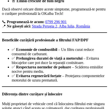
🚨
Emisii crescute de fum negru
Dacă observi oricare dintre aceste simptome, programează-te pentru
o curățare profesională la OKalba Tech!
📞
Programează-te acum:
0799 296 901
📍
Ne găsești aici:
Strada Perugia 2, Alba Iulia, România
Beneficiile curățării profesionale a filtrului FAP/DPF
✅
Economie de combustibil
– Un filtru curat reduce
consumul de carburant.
✅
Prelungirea duratei de viață a motorului
– Evitarea
blocajelor care pot duce la reparații costisitoare.
✅
Respectarea normelor de poluare
– Scăderea emisiilor
nocive pentru mediu.
✅
Evitarea regenerării forțate
– Protejarea componentelor
motorului de uzura prematură.
Diferența dintre curățare și înlocuire
Mulți proprietari de vehicule cred că înlocuirea filtrului este singura
soluție atunci când acesta se colmatează, dar curățarea profesională