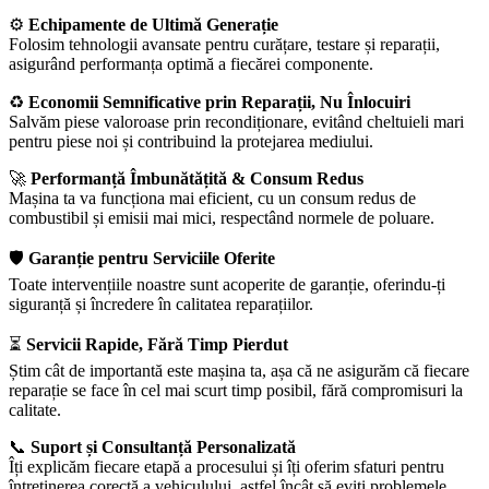
⚙️
Echipamente de Ultimă Generație
Folosim tehnologii avansate pentru curățare, testare și reparații,
asigurând performanța optimă a fiecărei componente.
♻️
Economii Semnificative prin Reparații, Nu Înlocuiri
Salvăm piese valoroase prin recondiționare, evitând cheltuieli mari
pentru piese noi și contribuind la protejarea mediului.
🚀
Performanță Îmbunătățită & Consum Redus
Mașina ta va funcționa mai eficient, cu un consum redus de
combustibil și emisii mai mici, respectând normele de poluare.
🛡️
Garanție pentru Serviciile Oferite
Toate intervențiile noastre sunt acoperite de garanție, oferindu-ți
siguranță și încredere în calitatea reparațiilor.
⏳
Servicii Rapide, Fără Timp Pierdut
Știm cât de importantă este mașina ta, așa că ne asigurăm că fiecare
reparație se face în cel mai scurt timp posibil, fără compromisuri la
calitate.
📞
Suport și Consultanță Personalizată
Îți explicăm fiecare etapă a procesului și îți oferim sfaturi pentru
întreținerea corectă a vehiculului, astfel încât să eviți problemele