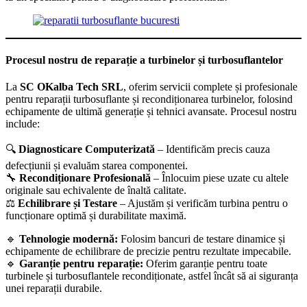
Procesul nostru de reparație a turbinelor și turbosuflantelor
La
SC OKalba Tech SRL
, oferim servicii complete și profesionale
pentru reparații turbosuflante și recondiționarea turbinelor, folosind
echipamente de ultimă generație și tehnici avansate. Procesul nostru
include:
🔍
Diagnosticare Computerizată
– Identificăm precis cauza
defecțiunii și evaluăm starea componentei.
🔧
Recondiționare Profesională
– Înlocuim piese uzate cu altele
originale sau echivalente de înaltă calitate.
⚖️
Echilibrare și Testare
– Ajustăm și verificăm turbina pentru o
funcționare optimă și durabilitate maximă.
🔹
Tehnologie modernă:
Folosim bancuri de testare dinamice și
echipamente de echilibrare de precizie pentru rezultate impecabile.
🔹
Garanție pentru reparație:
Oferim garanție pentru toate
turbinele și turbosuflantele recondiționate, astfel încât să ai siguranța
unei reparații durabile.