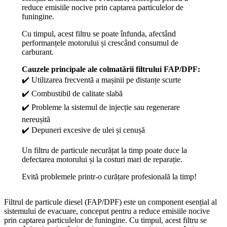
reduce emisiile nocive prin captarea particulelor de
funingine.
Cu timpul, acest filtru se poate înfunda, afectând
performanțele motorului și crescând consumul de
carburant.
Cauzele principale ale colmatării filtrului FAP/DPF:
✔️ Utilizarea frecventă a mașinii pe distanțe scurte
✔️ Combustibil de calitate slabă
✔️ Probleme la sistemul de injecție sau regenerare
nereușită
✔️ Depuneri excesive de ulei și cenușă
Un filtru de particule necurățat la timp poate duce la
defectarea motorului și la costuri mari de reparație.
Evită problemele printr-o curățare profesională la timp!
Filtrul de particule diesel (FAP/DPF) este un component esențial al
sistemului de evacuare, conceput pentru a reduce emisiile nocive
prin captarea particulelor de funingine. Cu timpul, acest filtru se