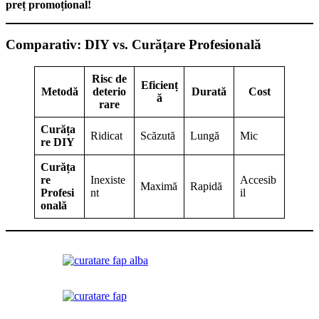
preț promoțional!
Comparativ: DIY vs. Curățare Profesională
Risc de
Eficienț
Metodă
deterio
Durată
Cost
ă
rare
Curăța
Ridicat
Scăzută
Lungă
Mic
re DIY
Curăța
re
Inexiste
Accesib
Maximă
Rapidă
Profesi
nt
il
onală