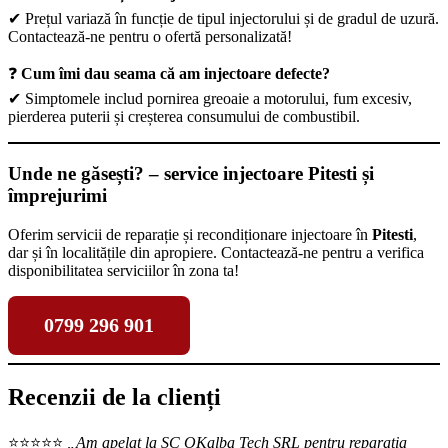
✔ Prețul variază în funcție de tipul injectorului și de gradul de uzură.
Contactează-ne pentru o ofertă personalizată!
❓
Cum îmi dau seama că am injectoare defecte?
✔ Simptomele includ pornirea greoaie a motorului, fum excesiv,
pierderea puterii și creșterea consumului de combustibil.
Unde ne găsești? – service injectoare Pitesti și
împrejurimi
Oferim servicii de reparație și recondiționare injectoare în
Pitesti
,
dar și în localitățile din apropiere. Contactează-ne pentru a verifica
disponibilitatea serviciilor în zona ta!
0799 296 901
Recenzii de la clienți
⭐️⭐️⭐️⭐️⭐️
„Am apelat la SC OKalba Tech SRL pentru reparația