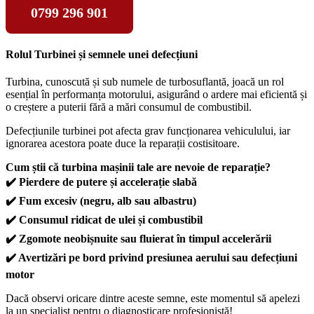
0799 296 901
Rolul Turbinei și semnele unei defecțiuni
Turbina, cunoscută și sub numele de turbosuflantă, joacă un rol
esențial în performanța motorului, asigurând o ardere mai eficientă și
o creștere a puterii fără a mări consumul de combustibil.
Defecțiunile turbinei pot afecta grav funcționarea vehiculului, iar
ignorarea acestora poate duce la reparații costisitoare.
Cum știi că turbina mașinii tale are nevoie de reparație?
✔️ Pierdere de putere și accelerație slabă
✔️ Fum excesiv (negru, alb sau albastru)
✔️ Consumul ridicat de ulei și combustibil
✔️ Zgomote neobișnuite sau fluierat în timpul accelerării
✔️ Avertizări pe bord privind presiunea aerului sau defecțiuni
motor
Dacă observi oricare dintre aceste semne, este momentul să apelezi
la un specialist pentru o diagnosticare profesionistă!