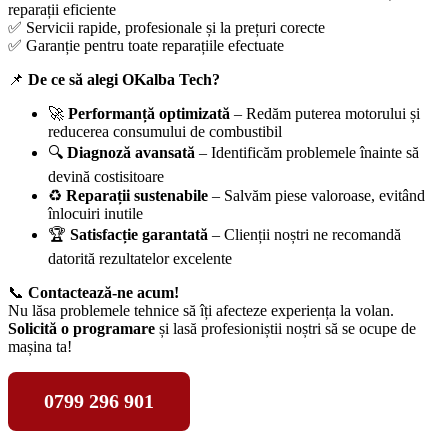
reparații eficiente
✅ Servicii rapide, profesionale și la prețuri corecte
✅ Garanție pentru toate reparațiile efectuate
📌
De ce să alegi OKalba Tech?
🚀
Performanță optimizată
– Redăm puterea motorului și
reducerea consumului de combustibil
🔍
Diagnoză avansată
– Identificăm problemele înainte să
devină costisitoare
♻️
Reparații sustenabile
– Salvăm piese valoroase, evitând
înlocuiri inutile
🏆
Satisfacție garantată
– Clienții noștri ne recomandă
datorită rezultatelor excelente
📞
Contactează-ne acum!
Nu lăsa problemele tehnice să îți afecteze experiența la volan.
Solicită o programare
și lasă profesioniștii noștri să se ocupe de
mașina ta!
0799 296 901