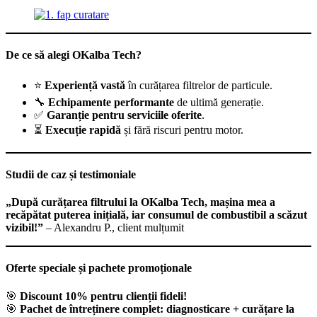
De ce să alegi OKalba Tech?
⭐
Experiență vastă
în curățarea filtrelor de particule.
🔧
Echipamente performante
de ultimă generație.
✅
Garanție pentru serviciile oferite
.
⏳
Execuție rapidă
și fără riscuri pentru motor.
Studii de caz și testimoniale
„După curățarea filtrului la OKalba Tech, mașina mea a
recăpătat puterea inițială, iar consumul de combustibil a scăzut
vizibil!”
– Alexandru P., client mulțumit
Oferte speciale și pachete promoționale
🎯
Discount 10% pentru clienții fideli!
🎯
Pachet de întreținere complet: diagnosticare + curățare la