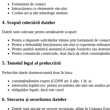
Formularul de contact
Interacțiunea cu elementele site-ului
Cookie-uri și alte tehnologii similare
4. Scopul colectării datelor
Datele sunt colectate pentru următoarele scopuri:
Pentru a răspunde solicitărilor trimise prin formularul de contact
Pentru a îmbunătăți funcționarea site-ului și experiența utilizato
Pentru analiză statistică anonimă (Google Analytics sau instrum
Pentru comunicări comerciale, doar dacă ați oferit consimțământ
5. Temeiul legal al prelucrării
Prelucrăm datele dumneavoastră doar în baza:
consimțământului expres (GDPR art. 6 alin. 1 lit. a)
interesului legitim (ex: pentru securitatea site-ului sau analiza p
obligațiilor legale, dacă este cazul
6. Stocarea și securitatea datelor
Datele sunt stocate pe servere securizate, aflate în Uniunea Eu