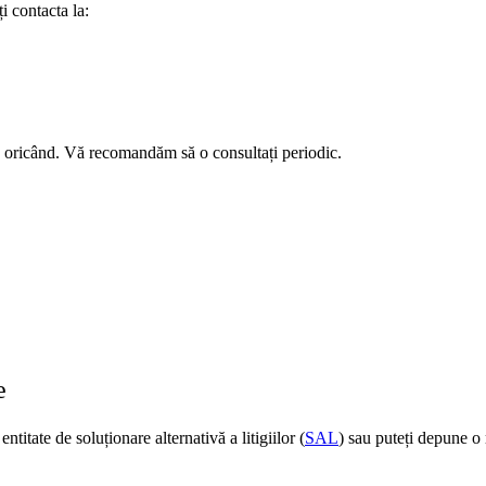
i contacta la:
te oricând. Vă recomandăm să o consultați periodic.
e
titate de soluționare alternativă a litigiilor (
SAL
) sau puteți depune o