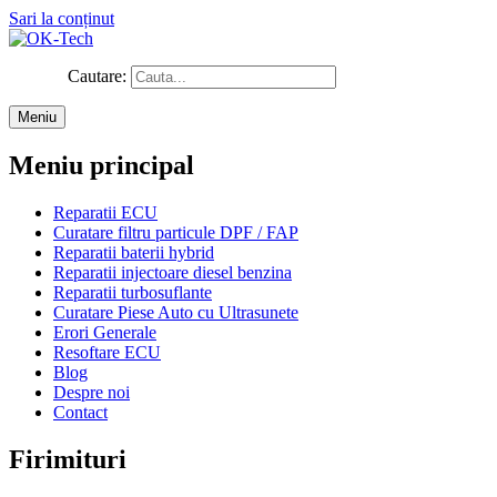
Sari la conținut
Cautare:
Meniu
Meniu principal
Reparatii ECU
Curatare filtru particule DPF / FAP
Reparatii baterii hybrid
Reparatii injectoare diesel benzina
Reparatii turbosuflante
Curatare Piese Auto cu Ultrasunete
Erori Generale
Resoftare ECU
Blog
Despre noi
Contact
Firimituri