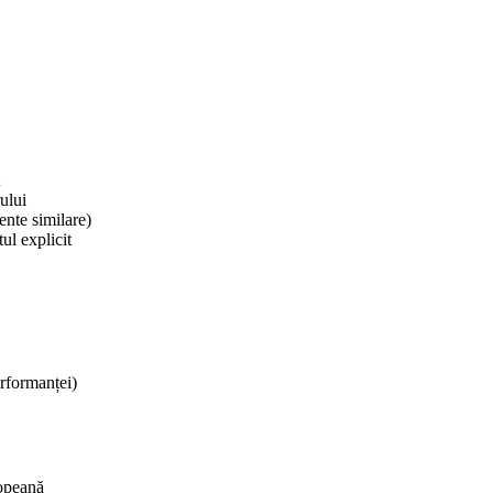
rului
ente similare)
ul explicit
erformanței)
ropeană