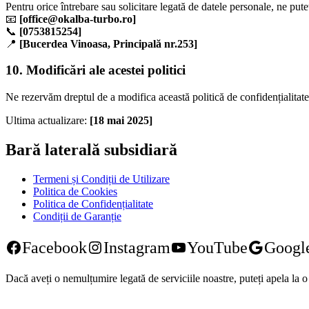
Pentru orice întrebare sau solicitare legată de datele personale, ne puteț
📧
[office@okalba-turbo.ro]
📞
[0753815254]
📍
[Bucerdea Vinoasa, Principală nr.253]
10. Modificări ale acestei politici
Ne rezervăm dreptul de a modifica această politică de confidențialita
Ultima actualizare:
[18 mai 2025]
Bară laterală subsidiară
Termeni și Condiții de Utilizare
Politica de Cookies
Politica de Confidențialitate
Condiții de Garanție
Facebook
Instagram
YouTube
Googl
Dacă aveți o nemulțumire legată de serviciile noastre, puteți apela la o en