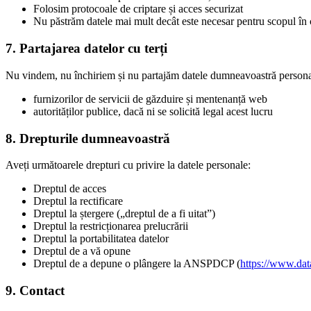
Folosim protocoale de criptare și acces securizat
Nu păstrăm datele mai mult decât este necesar pentru scopul în c
7. Partajarea datelor cu terți
Nu vindem, nu închiriem și nu partajăm datele dumneavoastră personale
furnizorilor de servicii de găzduire și mentenanță web
autorităților publice, dacă ni se solicită legal acest lucru
8. Drepturile dumneavoastră
Aveți următoarele drepturi cu privire la datele personale:
Dreptul de acces
Dreptul la rectificare
Dreptul la ștergere („dreptul de a fi uitat”)
Dreptul la restricționarea prelucrării
Dreptul la portabilitatea datelor
Dreptul de a vă opune
Dreptul de a depune o plângere la ANSPDCP (
https://www.data
9. Contact