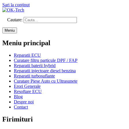
Sari la conținut
Cautare:
Meniu
Meniu principal
Reparatii ECU
Curatare filtru particule DPF / FAP
Reparatii baterii hybrid
Reparatii injectoare diesel benzina
Reparatii turbosuflante
Curatare Piese Auto cu Ultrasunete
Erori Generale
Resoftare ECU
Blog
Despre noi
Contact
Firimituri