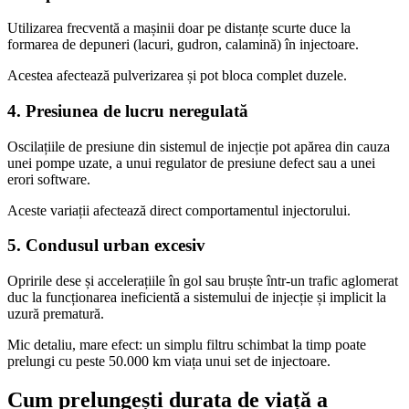
Utilizarea frecventă a mașinii doar pe distanțe scurte duce la
formarea de depuneri (lacuri, gudron, calamină) în injectoare.
Acestea afectează pulverizarea și pot bloca complet duzele.
4.
Presiunea de lucru neregulată
Oscilațiile de presiune din sistemul de injecție pot apărea din cauza
unei pompe uzate, a unui regulator de presiune defect sau a unei
erori software.
Aceste variații afectează direct comportamentul injectorului.
5.
Condusul urban excesiv
Opririle dese și accelerațiile în gol sau bruște într-un trafic aglomerat
duc la funcționarea ineficientă a sistemului de injecție și implicit la
uzură prematură.
Mic detaliu, mare efect: un simplu filtru schimbat la timp poate
prelungi cu peste 50.000 km viața unui set de injectoare.
Cum prelungești durata de viață a