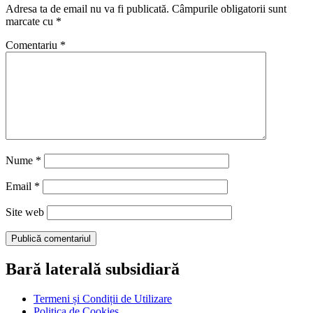
Adresa ta de email nu va fi publicată.
Câmpurile obligatorii sunt
marcate cu
*
Comentariu
*
Nume
*
Email
*
Site web
Bară laterală subsidiară
Termeni și Condiții de Utilizare
Politica de Cookies