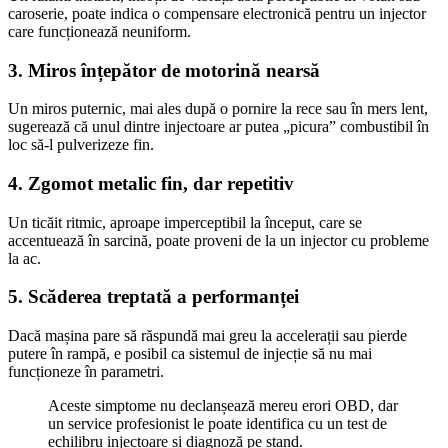
caroserie, poate indica o compensare electronică pentru un injector
care funcționează neuniform.
3. Miros înțepător de motorină nearsă
Un miros puternic, mai ales după o pornire la rece sau în mers lent,
sugerează că unul dintre injectoare ar putea „picura” combustibil în
loc să-l pulverizeze fin.
4. Zgomot metalic fin, dar repetitiv
Un ticăit ritmic, aproape imperceptibil la început, care se
accentuează în sarcină, poate proveni de la un injector cu probleme
la ac.
5. Scăderea treptată a performanței
Dacă mașina pare să răspundă mai greu la accelerații sau pierde
putere în rampă, e posibil ca sistemul de injecție să nu mai
funcționeze în parametri.
Aceste simptome nu declanșează mereu erori OBD, dar
un service profesionist le poate identifica cu un test de
echilibru injectoare și diagnoză pe stand.