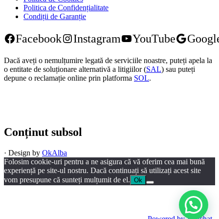
Politica de Confidențialitate
Condiții de Garanție
Facebook
Instagram
YouTube
Googl
Dacă aveți o nemulțumire legată de serviciile noastre, puteți apela la
o entitate de soluționare alternativă a litigiilor (
SAL
) sau puteți
depune o reclamație online prin platforma
SOL
.
Conținut subsol
·
Design by
OkAlba
Folosim cookie-uri pentru a ne asigura că vă oferim cea mai bună
experiență pe site-ul nostru. Dacă continuați să utilizați acest site
vom presupune că sunteți mulțumit de el.
Ok
Powered by
Joinchat