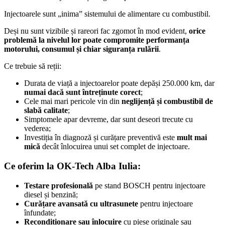
Injectoarele sunt „inima” sistemului de alimentare cu combustibil.
Deși nu sunt vizibile și rareori fac zgomot în mod evident,
orice
problemă la nivelul lor poate compromite performanța
motorului, consumul și chiar siguranța rulării
.
Ce trebuie să reții:
Durata de viață a injectoarelor poate depăși 250.000 km, dar
numai dacă sunt întreținute corect
;
Cele mai mari pericole vin din
neglijență și combustibil de
slabă calitate
;
Simptomele apar devreme, dar sunt deseori trecute cu
vederea;
Investiția în diagnoză și curățare preventivă este
mult mai
mică
decât înlocuirea unui set complet de injectoare.
Ce oferim la OK-Tech Alba Iulia:
Testare profesională
pe stand BOSCH pentru injectoare
diesel și benzină;
Curățare avansată cu ultrasunete
pentru injectoare
înfundate;
Recondiționare sau înlocuire
cu piese originale sau