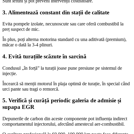
Sunt ieftini și pot preveni intervenții costisitoare.
3. Alimentează constant din stații de calitate
Evita pompele izolate, necunoscute sau care oferă combustibil la
preț suspect de mic.
În plus, poți alterna motorina standard cu una aditivată (premium),
măcar o dată la 3-4 plinuri.
4. Evită turațiile scăzute în sarcină
Condusul „în forță” la turații joase pune presiune pe sistemul de
injecție.
Încearcă să menții motorul în plaja optimă de turație, în special când
urci pante sau tragi o remorcă.
5. Verifică și curăță periodic galeria de admisie și
supapa EGR
Depunerile de carbon din aceste componente pot influența indirect
comportamentul injectorului, afectând amestecul aer-combustibil.