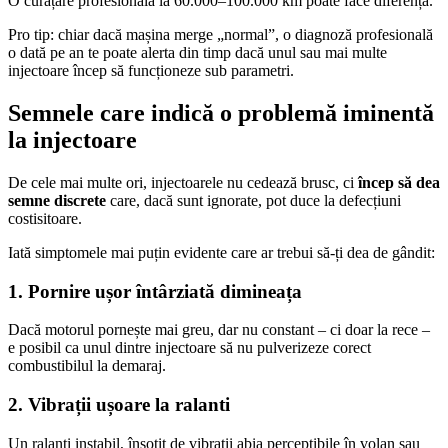
O curățare profesională la 60.000–100.000 km poate face diferența.
Pro tip: chiar dacă mașina merge „normal”, o diagnoză profesională
o dată pe an te poate alerta din timp dacă unul sau mai multe
injectoare încep să funcționeze sub parametri.
Semnele care indică o problemă iminentă
la injectoare
De cele mai multe ori, injectoarele nu cedează brusc, ci
încep să dea
semne discrete
care, dacă sunt ignorate, pot duce la defecțiuni
costisitoare.
Iată simptomele mai puțin evidente care ar trebui să-ți dea de gândit:
1. Pornire ușor întârziată dimineața
Dacă motorul pornește mai greu, dar nu constant – ci doar la rece –
e posibil ca unul dintre injectoare să nu pulverizeze corect
combustibilul la demaraj.
2. Vibrații ușoare la ralanti
Un ralanti instabil, însoțit de vibrații abia perceptibile în volan sau