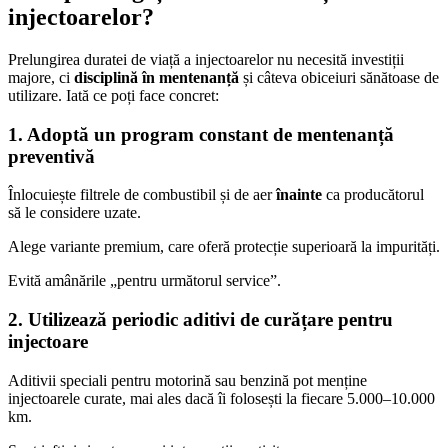
injectoarelor?
Prelungirea duratei de viață a injectoarelor nu necesită investiții
majore, ci
disciplină în mentenanță
și câteva obiceiuri sănătoase de
utilizare. Iată ce poți face concret:
1. Adoptă un program constant de mentenanță
preventivă
Înlocuiește filtrele de combustibil și de aer
înainte
ca producătorul
să le considere uzate.
Alege variante premium, care oferă protecție superioară la impurități.
Evită amânările „pentru următorul service”.
2. Utilizează periodic aditivi de curățare pentru
injectoare
Aditivii speciali pentru motorină sau benzină pot menține
injectoarele curate, mai ales dacă îi folosești la fiecare 5.000–10.000
km.