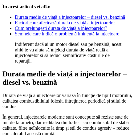
În acest articol vei afla:
Durata medie de viață a injectoarelor – diesel vs. benzină
Factori care afectează durata de viață a injectoarelor
Cum prelungești durata de viață a injectoarelor?
Semnele care indică o problemă iminentă la injectoare
Indiferent dacă ai un motor diesel sau pe benzină, acest
ghid te va ajuta să înțelegi durata de viață reală a
injectoarelor și să reduci semnificativ costurile de
reparații.
Durata medie de viață a injectoarelor –
diesel vs. benzină
Durata de viață a injectoarelor variază în funcție de tipul motorului,
calitatea combustibilului folosit, întreținerea periodică și stilul de
condus.
În general, injectoarele moderne sunt concepute să reziste sute de
mii de kilometri, dar realitatea din trafic – cu combustibil de slabă
calitate, filtre neînlocuite la timp și stil de condus agresiv – reduce
considerabil această durată.