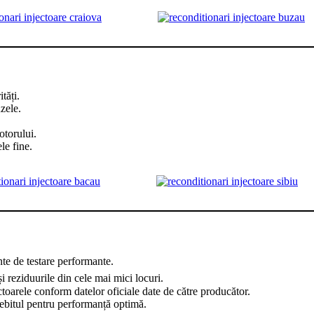
tăți.
zele.
otorului.
le fine.
e de testare performante.
 reziduurile din cele mai mici locuri.
toarele conform datelor oficiale date de către producător.
debitul pentru performanță optimă.