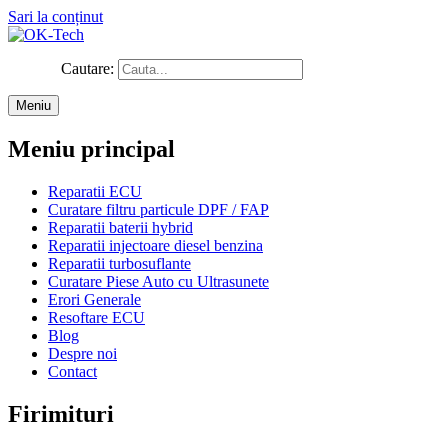
Sari la conținut
Cautare:
Meniu
Meniu principal
Reparatii ECU
Curatare filtru particule DPF / FAP
Reparatii baterii hybrid
Reparatii injectoare diesel benzina
Reparatii turbosuflante
Curatare Piese Auto cu Ultrasunete
Erori Generale
Resoftare ECU
Blog
Despre noi
Contact
Firimituri