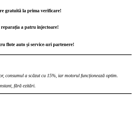
e gratuită la prima verificare!
eparația a patru injectoare!
u flote auto și service-uri partenere!
elor, consumul a scăzut cu 15%, iar motorul funcționează optim.
stant, fără ezitări.