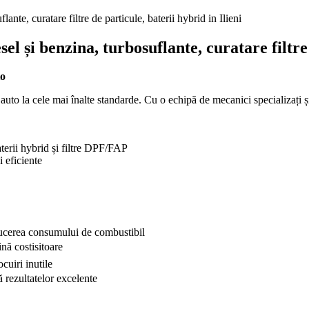
lante, curatare filtre de particule, baterii hybrid in Ilieni
sel și benzina, turbosuflante, curatare filtre
to
i auto la cele mai înalte standarde. Cu o echipă de mecanici specializați
terii hybrid și filtre DPF/FAP
 eficiente
ucerea consumului de combustibil
nă costisitoare
cuiri inutile
 rezultatelor excelente