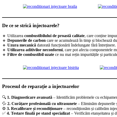
De ce se strică injectoarele?
🔹 Utilizarea
combustibilului de proastă calitate
, care conține impuri
🔹
Depunerile de carbon
care se acumulează în timp și blochează du
🔹
Uzura mecanică
datorată funcționării îndelungate fără întreținere.
🔹
Utilizarea aditivilor neconformi
, care pot afecta componentele m
🔹
Filtre de combustibil uzate
ce nu mai rețin impuritățile și particule
Procesul de reparație a injectoarelor
🔍
1. Diagnosticare avansată
– Identificăm problemele cu echipament
💦
2. Curățare profesională cu ultrasunete
– Eliminăm depunerile și
⚙
3. Recalibrare și recondiționare
– recondiționăm și calibrăm injec
✅
4. Testare finală pe stand specializat
– Verificăm etanșeitatea și 