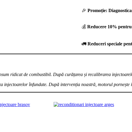
🎉
Promoție: Diagnosticar
💰
Reducere 10% pentru r
🚛
Reduceri speciale pentr
onsum ridicat de combustibil. După curățarea și recalibrarea injectoar
za injectoarelor înfundate. După intervenția noastră, motorul pornește in