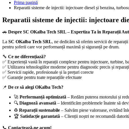
Prima pagină
Reparatii sisteme de injectii: injectoare diesel și benzina, turbosuf
Reparatii sisteme de injectii: injectoare die
🚗
Despre SC OKalba Tech SRL – Expertiza Ta în Reparații Au
La
SC OKalba Tech SRL
, ne dedicăm să oferim servicii de reparați
pentru șoferii care vor performanță maximă și siguranță pe drum.
🔧
Ce ne diferențiază?
✅ Experiență vastă în reparații complexe pentru injectoare, turbine, ba
✅ Utilizarea tehnologiilor moderne pentru diagnostic precis și reparații
✅ Servicii rapide, profesionale și la prețuri corecte
✅ Garanție pentru toate reparațiile efectuate
📌
De ce să alegi OKalba Tech?
🚀
Performanță optimizată
– Redăm puterea motorului și red
🔍
Diagnoză avansată
– Identificăm problemele înainte să devi
♻️
Reparații sustenabile
– Salvăm piese valoroase, evitând înlo
🏆
Satisfacție garantată
– Clienții noștri ne recomandă datorită
📞
Contactează-ne acum!