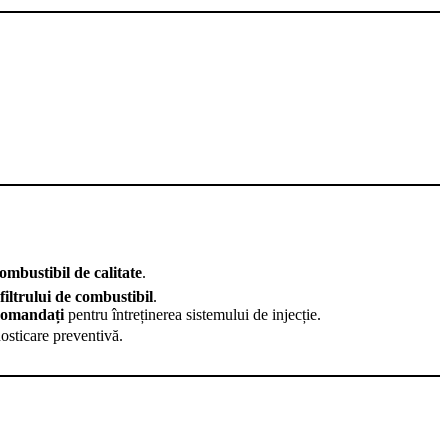
ombustibil de calitate
.
a
filtrului de combustibil
.
ecomandați
pentru întreținerea sistemului de injecție.
nosticare preventivă.