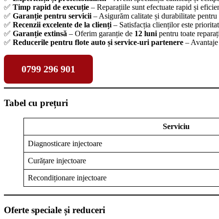
✅
Timp rapid de execuție
– Reparațiile sunt efectuate rapid și eficie
✅
Garanție pentru servicii
– Asigurăm calitate și durabilitate pentru 
✅
Recenzii excelente de la clienți
– Satisfacția clienților este priorita
✅
Garanție extinsă
– Oferim garanție de
12 luni
pentru toate reparați
✅
Reducerile pentru flote auto și service-uri partenere
– Avantaje 
0799 296 901
Tabel cu prețuri
Serviciu
Diagnosticare injectoare
Curățare injectoare
Recondiționare injectoare
Oferte speciale și reduceri