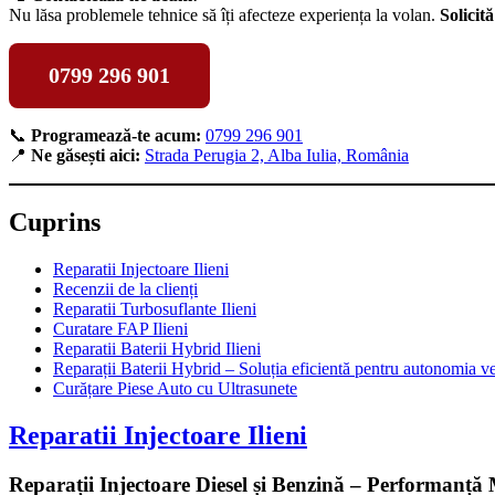
Nu lăsa problemele tehnice să îți afecteze experiența la volan.
Solicit
0799 296 901
📞
Programează-te acum:
0799 296 901
📍
Ne găsești aici:
Strada Perugia 2, Alba Iulia, România
Cuprins
Reparatii Injectoare Ilieni
Recenzii de la clienți
Reparatii Turbosuflante Ilieni
Curatare FAP Ilieni
Reparatii Baterii Hybrid Ilieni
Reparații Baterii Hybrid – Soluția eficientă pentru autonomia ve
Curățare Piese Auto cu Ultrasunete
Reparatii Injectoare Ilieni
Reparații Injectoare Diesel și Benzină – Performan