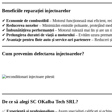
Beneficiile reparației injectoarelor
✔
Economie de combustibil
– Motorul funcționează mai eficient, r
✔
Reducerea noxelor
– Minimizăm emisiile poluante, protejând med
✔
Îmbunătățirea performanței
– Motorul rulează mai lin și are un 
✔
Prelungirea duratei de viață a motorului
– Evităm uzura prematu
✔
Avantaje pentru flote auto și service-uri partenere
– Reduceri și
Cum prevenim defectarea injectoarelor?
De ce să alegi SC OKalba Tech SRL?
✅
Experiență și profesionalism
– Avem specialiști calificați și echi