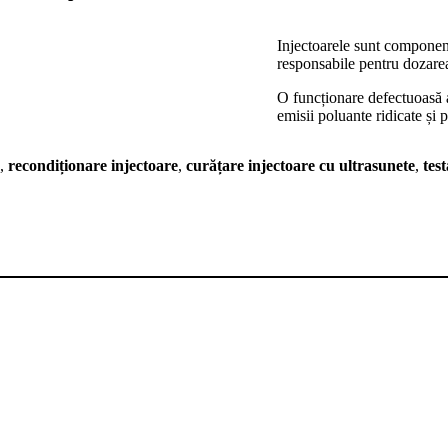
Injectoarele sunt component
responsabile pentru dozarea
O funcționare defectuoasă 
emisii poluante ridicate și
,
recondiționare injectoare
,
curățare injectoare cu ultrasunete
,
tes