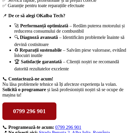
✅ Servicii rapide, profesionale și la prețuri corecte
✅ Garanție pentru toate reparațiile efectuate
📌
De ce să alegi OKalba Tech?
🚀
Performanță optimizată
– Redăm puterea motorului și
reducerea consumului de combustibil
🔍
Diagnoză avansată
– Identificăm problemele înainte să
devină costisitoare
♻️
Reparații sustenabile
– Salvăm piese valoroase, evitând
înlocuiri inutile
🏆
Satisfacție garantată
– Clienții noștri ne recomandă
datorită rezultatelor excelente
📞
Contactează-ne acum!
Nu lăsa problemele tehnice să îți afecteze experiența la volan.
Solicită o programare
și lasă profesioniștii noștri să se ocupe de
mașina ta!
0799 296 901
📞
Programează-te acum:
0799 296 901
📍
Ne găsești aici:
Strada Perugia 2, Alba Iulia, România