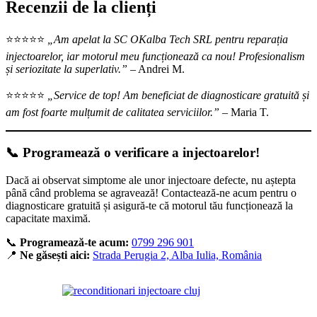
Recenzii de la clienți
⭐️⭐️⭐️⭐️⭐️
„Am apelat la SC OKalba Tech SRL pentru reparația
injectoarelor, iar motorul meu funcționează ca nou! Profesionalism
și seriozitate la superlativ.”
– Andrei M.
⭐️⭐️⭐️⭐️⭐️
„Service de top! Am beneficiat de diagnosticare gratuită și
am fost foarte mulțumit de calitatea serviciilor.”
– Maria T.
📞 Programează o verificare a injectoarelor!
Dacă ai observat simptome ale unor injectoare defecte, nu aștepta
până când problema se agravează! Contactează-ne acum pentru o
diagnosticare gratuită și asigură-te că motorul tău funcționează la
capacitate maximă.
📞
Programează-te acum:
0799 296 901
📍
Ne găsești aici:
Strada Perugia 2, Alba Iulia, România