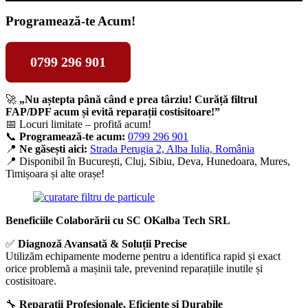
Programează-te Acum!
0799 296 901
🚀
„Nu aștepta până când e prea târziu! Curăță filtrul
FAP/DPF acum și evită reparații costisitoare!”
📅 Locuri limitate – profită acum!
📞
Programează-te acum:
0799 296 901
📍
Ne găsești aici:
Strada Perugia 2, Alba Iulia, România
📍 Disponibil în București, Cluj, Sibiu, Deva, Hunedoara, Mures,
Timișoara și alte orașe!
Beneficiile Colaborării cu SC OKalba Tech SRL
✅
Diagnoză Avansată & Soluții Precise
Utilizăm echipamente moderne pentru a identifica rapid și exact
orice problemă a mașinii tale, prevenind reparațiile inutile și
costisitoare.
🔧
Reparații Profesionale, Eficiente și Durabile