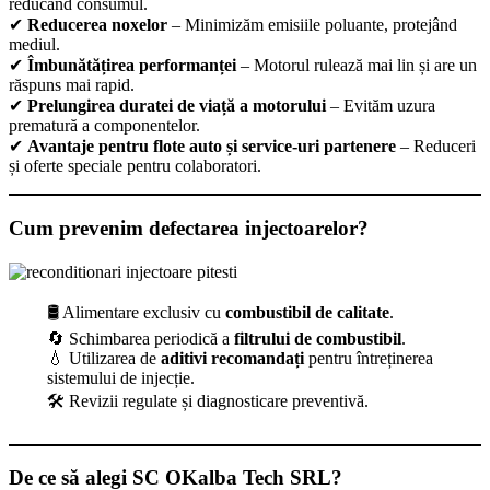
reducând consumul.
✔
Reducerea noxelor
– Minimizăm emisiile poluante, protejând
mediul.
✔
Îmbunătățirea performanței
– Motorul rulează mai lin și are un
răspuns mai rapid.
✔
Prelungirea duratei de viață a motorului
– Evităm uzura
prematură a componentelor.
✔
Avantaje pentru flote auto și service-uri partenere
– Reduceri
și oferte speciale pentru colaboratori.
Cum prevenim defectarea injectoarelor?
🛢 Alimentare exclusiv cu
combustibil de calitate
.
🔄 Schimbarea periodică a
filtrului de combustibil
.
💧 Utilizarea de
aditivi recomandați
pentru întreținerea
sistemului de injecție.
🛠 Revizii regulate și diagnosticare preventivă.
De ce să alegi SC OKalba Tech SRL?