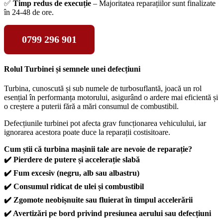
✅
Timp redus de execuție
– Majoritatea reparațiilor sunt finalizate
în 24-48 de ore.
0799 296 901
Rolul Turbinei și semnele unei defecțiuni
Turbina, cunoscută și sub numele de turbosuflantă, joacă un rol
esențial în performanța motorului, asigurând o ardere mai eficientă și
o creștere a puterii fără a mări consumul de combustibil.
Defecțiunile turbinei pot afecta grav funcționarea vehiculului, iar
ignorarea acestora poate duce la reparații costisitoare.
Cum știi că turbina mașinii tale are nevoie de reparație?
✔️ Pierdere de putere și accelerație slabă
✔️ Fum excesiv (negru, alb sau albastru)
✔️ Consumul ridicat de ulei și combustibil
✔️ Zgomote neobișnuite sau fluierat în timpul accelerării
✔️ Avertizări pe bord privind presiunea aerului sau defecțiuni