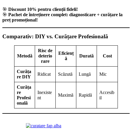
🎯
Discount 10% pentru clienții fideli!
🎯
Pachet de întreținere complet: diagnosticare + curățare la
preț promoțional!
Comparativ: DIY vs. Curățare Profesională
Risc de
Eficienț
Metodă
deterio
Durată
Cost
ă
rare
Curăța
Ridicat
Scăzută
Lungă
Mic
re DIY
Curăța
re
Inexiste
Accesib
Maximă
Rapidă
Profesi
nt
il
onală