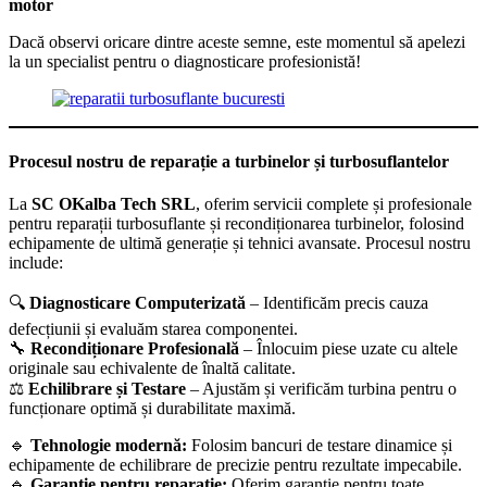
motor
Dacă observi oricare dintre aceste semne, este momentul să apelezi
la un specialist pentru o diagnosticare profesionistă!
Procesul nostru de reparație a turbinelor și turbosuflantelor
La
SC OKalba Tech SRL
, oferim servicii complete și profesionale
pentru reparații turbosuflante și recondiționarea turbinelor, folosind
echipamente de ultimă generație și tehnici avansate. Procesul nostru
include:
🔍
Diagnosticare Computerizată
– Identificăm precis cauza
defecțiunii și evaluăm starea componentei.
🔧
Recondiționare Profesională
– Înlocuim piese uzate cu altele
originale sau echivalente de înaltă calitate.
⚖️
Echilibrare și Testare
– Ajustăm și verificăm turbina pentru o
funcționare optimă și durabilitate maximă.
🔹
Tehnologie modernă:
Folosim bancuri de testare dinamice și
echipamente de echilibrare de precizie pentru rezultate impecabile.
🔹
Garanție pentru reparație:
Oferim garanție pentru toate