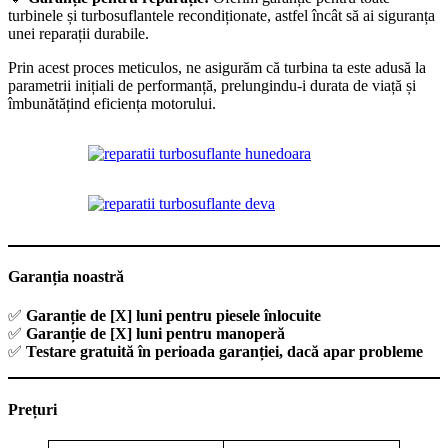
turbinele și turbosuflantele recondiționate, astfel încât să ai siguranța
unei reparații durabile.
Prin acest proces meticulos, ne asigurăm că turbina ta este adusă la
parametrii inițiali de performanță, prelungindu-i durata de viață și
îmbunătățind eficiența motorului.
Garanția noastră
✅
Garanție de [X] luni pentru piesele înlocuite
✅
Garanție de [X] luni pentru manoperă
✅
Testare gratuită în perioada garanției, dacă apar probleme
Prețuri