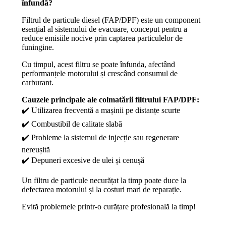
înfundă?
Filtrul de particule diesel (FAP/DPF) este un component
esențial al sistemului de evacuare, conceput pentru a
reduce emisiile nocive prin captarea particulelor de
funingine.
Cu timpul, acest filtru se poate înfunda, afectând
performanțele motorului și crescând consumul de
carburant.
Cauzele principale ale colmatării filtrului FAP/DPF:
✔️ Utilizarea frecventă a mașinii pe distanțe scurte
✔️ Combustibil de calitate slabă
✔️ Probleme la sistemul de injecție sau regenerare
nereușită
✔️ Depuneri excesive de ulei și cenușă
Un filtru de particule necurățat la timp poate duce la
defectarea motorului și la costuri mari de reparație.
Evită problemele printr-o curățare profesională la timp!