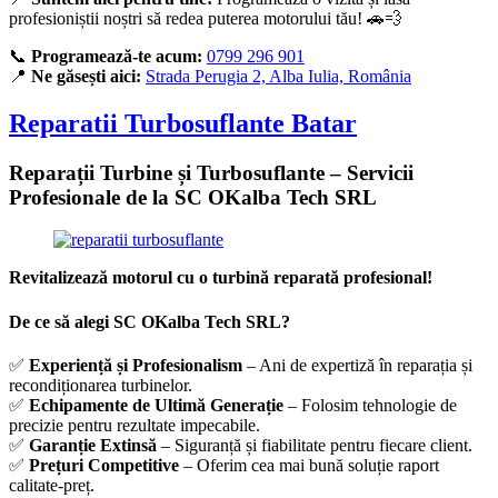
profesioniștii noștri să redea puterea motorului tău! 🚗💨
📞
Programează-te acum:
0799 296 901
📍
Ne găsești aici:
Strada Perugia 2, Alba Iulia, România
Reparatii Turbosuflante Batar
Reparații Turbine și Turbosuflante – Servicii
Profesionale de la SC OKalba Tech SRL
Revitalizează motorul cu o turbină reparată profesional!
De ce să alegi SC OKalba Tech SRL?
✅
Experiență și Profesionalism
– Ani de expertiză în reparația și
recondiționarea turbinelor.
✅
Echipamente de Ultimă Generație
– Folosim tehnologie de
precizie pentru rezultate impecabile.
✅
Garanție Extinsă
– Siguranță și fiabilitate pentru fiecare client.
✅
Prețuri Competitive
– Oferim cea mai bună soluție raport
calitate-preț.