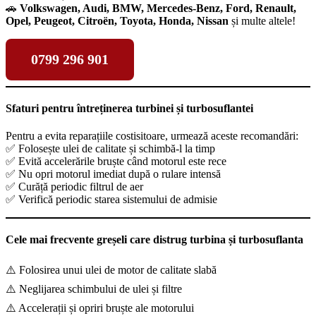
🚗
Volkswagen, Audi, BMW, Mercedes-Benz, Ford, Renault,
Opel, Peugeot, Citroën, Toyota, Honda, Nissan
și multe altele!
0799 296 901
Sfaturi pentru întreținerea turbinei și turbosuflantei
Pentru a evita reparațiile costisitoare, urmează aceste recomandări:
✅ Folosește ulei de calitate și schimbă-l la timp
✅ Evită accelerările bruște când motorul este rece
✅ Nu opri motorul imediat după o rulare intensă
✅ Curăță periodic filtrul de aer
✅ Verifică periodic starea sistemului de admisie
Cele mai frecvente greșeli care distrug turbina și turbosuflanta
⚠️ Folosirea unui ulei de motor de calitate slabă
⚠️ Neglijarea schimbului de ulei și filtre
⚠️ Accelerații și opriri bruște ale motorului