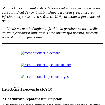
📌
Un client cu un motor diesel a observat pierderi de putere și un
consum ridicat de combustibil. După curățarea și recalibrarea
injectoarelor, consumul a scăzut cu 15%, iar motorul funcționează
optim.
📌
Un alt client a întâmpinat dificultăți la pornirea motorului din
cauza injectoarelor înfundate. După intervenția noastră, motorul
pornește instant, fără ezitări.
Întrebări Frecvente (FAQ)
❓
Cât durează reparația unui injector?
✔ În funcție de complexitatea problemei, reparația poate dura între