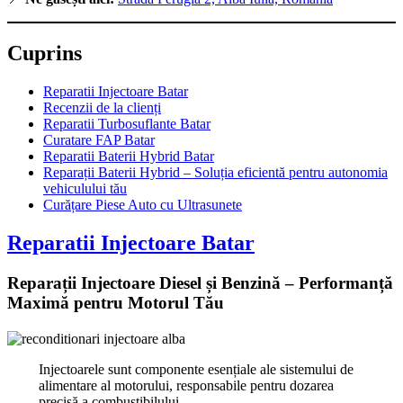
Cuprins
Reparatii Injectoare Batar
Recenzii de la clienți
Reparatii Turbosuflante Batar
Curatare FAP Batar
Reparatii Baterii Hybrid Batar
Reparații Baterii Hybrid – Soluția eficientă pentru autonomia
vehiculului tău
Curățare Piese Auto cu Ultrasunete
Reparatii Injectoare Batar
Reparații Injectoare Diesel și Benzină – Performanță
Maximă pentru Motorul Tău
Injectoarele sunt componente esențiale ale sistemului de
alimentare al motorului, responsabile pentru dozarea
precisă a combustibilului.