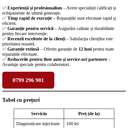
✅
Experiență și profesionalism
– Avem specialiști calificați și
echipamente de ultimă generație.
✅
Timp rapid de execuție
– Reparațiile sunt efectuate rapid și
eficient.
✅
Garanție pentru servicii
– Asigurăm calitate și durabilitate
pentru fiecare intervenție.
✅
Recenzii excelente de la clienți
– Satisfacția clienților este
prioritatea noastră.
✅
Garanție extinsă
– Oferim garanție de
12 luni
pentru toate
reparațiile efectuate.
✅
Reducerile pentru flote auto și service-uri partenere
–
Avantaje speciale pentru colaboratori.
0799 296 901
Tabel cu prețuri
Serviciu
Preț (de la)
Diagnosticare injectoare
100 lei