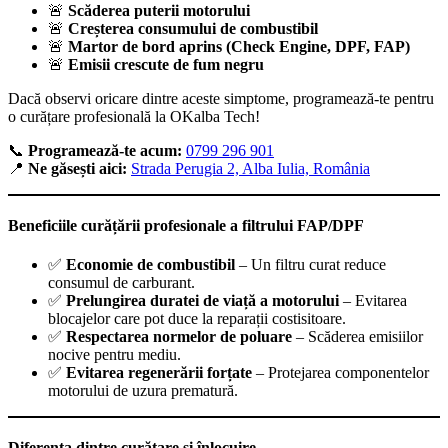
🚨
Scăderea puterii motorului
🚨
Creșterea consumului de combustibil
🚨
Martor de bord aprins (Check Engine, DPF, FAP)
🚨
Emisii crescute de fum negru
Dacă observi oricare dintre aceste simptome, programează-te pentru
o curățare profesională la OKalba Tech!
📞
Programează-te acum:
0799 296 901
📍
Ne găsești aici:
Strada Perugia 2, Alba Iulia, România
Beneficiile curățării profesionale a filtrului FAP/DPF
✅
Economie de combustibil
– Un filtru curat reduce
consumul de carburant.
✅
Prelungirea duratei de viață a motorului
– Evitarea
blocajelor care pot duce la reparații costisitoare.
✅
Respectarea normelor de poluare
– Scăderea emisiilor
nocive pentru mediu.
✅
Evitarea regenerării forțate
– Protejarea componentelor
motorului de uzura prematură.
Diferența dintre curățare și înlocuire