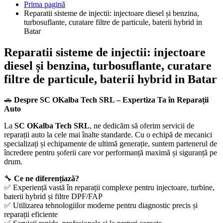
Prima pagină
Reparatii sisteme de injectii: injectoare diesel și benzina,
turbosuflante, curatare filtre de particule, baterii hybrid in
Batar
Reparatii sisteme de injectii: injectoare
diesel și benzina, turbosuflante, curatare
filtre de particule, baterii hybrid in Batar
🚗
Despre SC OKalba Tech SRL – Expertiza Ta în Reparații
Auto
La
SC OKalba Tech SRL
, ne dedicăm să oferim servicii de
reparații auto la cele mai înalte standarde. Cu o echipă de mecanici
specializați și echipamente de ultimă generație, suntem partenerul de
încredere pentru șoferii care vor performanță maximă și siguranță pe
drum.
🔧
Ce ne diferențiază?
✅ Experiență vastă în reparații complexe pentru injectoare, turbine,
baterii hybrid și filtre DPF/FAP
✅ Utilizarea tehnologiilor moderne pentru diagnostic precis și
reparații eficiente