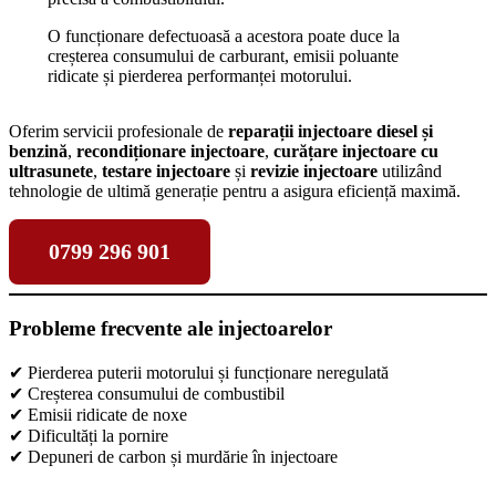
O funcționare defectuoasă a acestora poate duce la
creșterea consumului de carburant, emisii poluante
ridicate și pierderea performanței motorului.
Oferim servicii profesionale de
reparații injectoare diesel și
benzină
,
recondiționare injectoare
,
curățare injectoare cu
ultrasunete
,
testare injectoare
și
revizie injectoare
utilizând
tehnologie de ultimă generație pentru a asigura eficiență maximă.
0799 296 901
Probleme frecvente ale injectoarelor
✔ Pierderea puterii motorului și funcționare neregulată
✔ Creșterea consumului de combustibil
✔ Emisii ridicate de noxe
✔ Dificultăți la pornire
✔ Depuneri de carbon și murdărie în injectoare