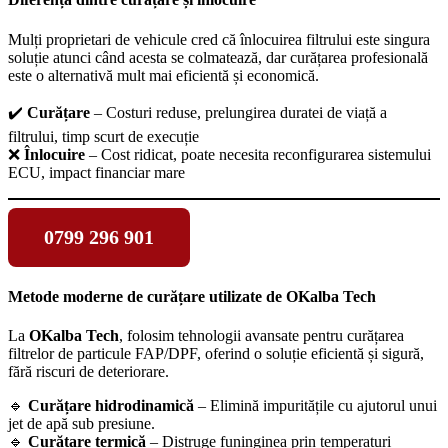
Mulți proprietari de vehicule cred că înlocuirea filtrului este singura
soluție atunci când acesta se colmatează, dar curățarea profesională
este o alternativă mult mai eficientă și economică.
✔️
Curățare
– Costuri reduse, prelungirea duratei de viață a
filtrului, timp scurt de execuție
❌
Înlocuire
– Cost ridicat, poate necesita reconfigurarea sistemului
ECU, impact financiar mare
0799 296 901
Metode moderne de curățare utilizate de OKalba Tech
La
OKalba Tech
, folosim tehnologii avansate pentru curățarea
filtrelor de particule FAP/DPF, oferind o soluție eficientă și sigură,
fără riscuri de deteriorare.
🔹
Curățare hidrodinamică
– Elimină impuritățile cu ajutorul unui
jet de apă sub presiune.
🔹
Curățare termică
– Distruge funinginea prin temperaturi