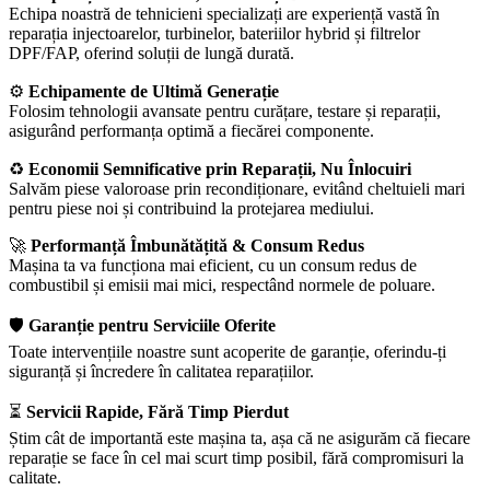
Echipa noastră de tehnicieni specializați are experiență vastă în
reparația injectoarelor, turbinelor, bateriilor hybrid și filtrelor
DPF/FAP, oferind soluții de lungă durată.
⚙️
Echipamente de Ultimă Generație
Folosim tehnologii avansate pentru curățare, testare și reparații,
asigurând performanța optimă a fiecărei componente.
♻️
Economii Semnificative prin Reparații, Nu Înlocuiri
Salvăm piese valoroase prin recondiționare, evitând cheltuieli mari
pentru piese noi și contribuind la protejarea mediului.
🚀
Performanță Îmbunătățită & Consum Redus
Mașina ta va funcționa mai eficient, cu un consum redus de
combustibil și emisii mai mici, respectând normele de poluare.
🛡️
Garanție pentru Serviciile Oferite
Toate intervențiile noastre sunt acoperite de garanție, oferindu-ți
siguranță și încredere în calitatea reparațiilor.
⏳
Servicii Rapide, Fără Timp Pierdut
Știm cât de importantă este mașina ta, așa că ne asigurăm că fiecare
reparație se face în cel mai scurt timp posibil, fără compromisuri la
calitate.