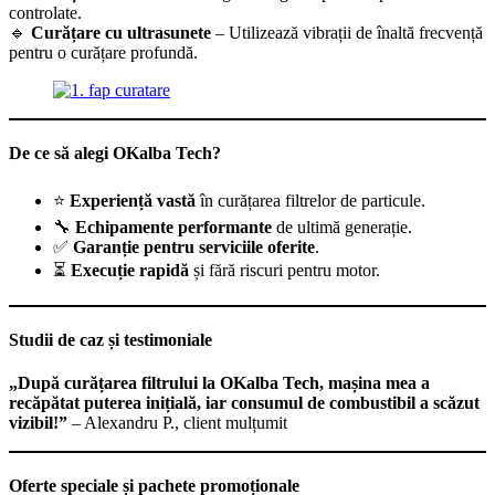
controlate.
🔹
Curățare cu ultrasunete
– Utilizează vibrații de înaltă frecvență
pentru o curățare profundă.
De ce să alegi OKalba Tech?
⭐
Experiență vastă
în curățarea filtrelor de particule.
🔧
Echipamente performante
de ultimă generație.
✅
Garanție pentru serviciile oferite
.
⏳
Execuție rapidă
și fără riscuri pentru motor.
Studii de caz și testimoniale
„După curățarea filtrului la OKalba Tech, mașina mea a
recăpătat puterea inițială, iar consumul de combustibil a scăzut
vizibil!”
– Alexandru P., client mulțumit
Oferte speciale și pachete promoționale