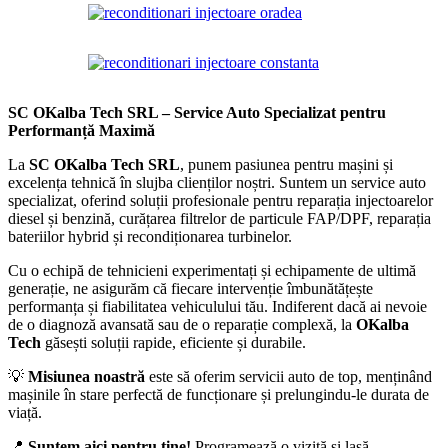
SC OKalba Tech SRL – Service Auto Specializat pentru
Performanță Maximă
La
SC OKalba Tech SRL
, punem pasiunea pentru mașini și
excelența tehnică în slujba clienților noștri. Suntem un service auto
specializat, oferind soluții profesionale pentru reparația injectoarelor
diesel și benzină, curățarea filtrelor de particule FAP/DPF, reparația
bateriilor hybrid și recondiționarea turbinelor.
Cu o echipă de tehnicieni experimentați și echipamente de ultimă
generație, ne asigurăm că fiecare intervenție îmbunătățește
performanța și fiabilitatea vehiculului tău. Indiferent dacă ai nevoie
de o diagnoză avansată sau de o reparație complexă, la
OKalba
Tech
găsești soluții rapide, eficiente și durabile.
💡
Misiunea noastră
este să oferim servicii auto de top, menținând
mașinile în stare perfectă de funcționare și prelungindu-le durata de
viață.
📍
Suntem aici pentru tine!
Programează o vizită și lasă