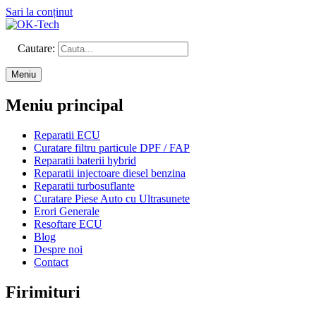
Sari la conținut
Cautare:
Meniu
Meniu principal
Reparatii ECU
Curatare filtru particule DPF / FAP
Reparatii baterii hybrid
Reparatii injectoare diesel benzina
Reparatii turbosuflante
Curatare Piese Auto cu Ultrasunete
Erori Generale
Resoftare ECU
Blog
Despre noi
Contact
Firimituri