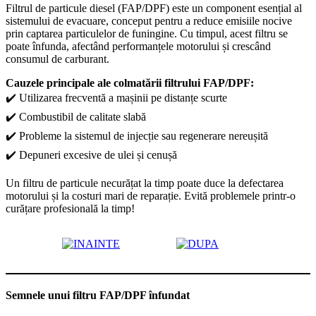
Filtrul de particule diesel (FAP/DPF) este un component esențial al
sistemului de evacuare, conceput pentru a reduce emisiile nocive
prin captarea particulelor de funingine. Cu timpul, acest filtru se
poate înfunda, afectând performanțele motorului și crescând
consumul de carburant.
Cauzele principale ale colmatării filtrului FAP/DPF:
✔️ Utilizarea frecventă a mașinii pe distanțe scurte
✔️ Combustibil de calitate slabă
✔️ Probleme la sistemul de injecție sau regenerare nereușită
✔️ Depuneri excesive de ulei și cenușă
Un filtru de particule necurățat la timp poate duce la defectarea
motorului și la costuri mari de reparație. Evită problemele printr-o
curățare profesională la timp!
Semnele unui filtru FAP/DPF înfundat